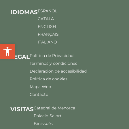
ESPAÑOL
IDIOMAS
CATALÀ
ENGLISH
FRANÇAIS
ITALIANO
Abrir barra de herramientas
Política de Privacidad
LEGAL
Términos y condiciones
Declaración de accesibilidad
Política de cookies
Mapa Web
Contacto
Catedral de Menorca
VISITAS
Palacio Salort
Binissuès