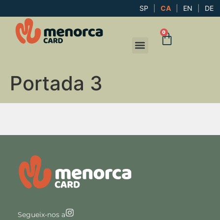
SP
|
CA
|
EN
|
DE
0
Portada 3
Segueix-nos a