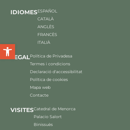
ESPAÑOL
IDIOMES
CATALÀ
ANGLÈS
FRANCÈS
ITALIÀ
Obre la barra d'eines
Política de Privadesa
LEGAL
Termes i condicions
Declaració d'accessibilitat
Política de cookies
Mapa web
Contacte
Catedral de Menorca
VISITES
Palacio Salort
Binissuès