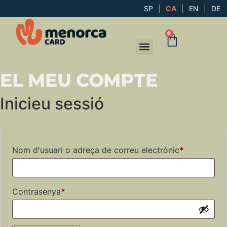
SP
|
CA
|
EN
|
DE
0
EL MEU COMPTE
Inicieu sessió
Nom d'usuari o adreça de correu electrònic
*
Contrasenya
*