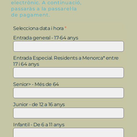
electrònic. A continuació,
passaràs a la passarel·la
de pagament.
Selecciona data i hora
*
Entrada general - 17-64 anys
Entrada Especial. Residents a Menorca* entre
17 i 64 anys
Senior> - Més de 64
Junior - de 12 a 16 anys
Infantil - De 6 a 11 anys