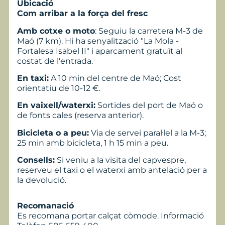
Ubicació
Com arribar a la força del fresc
Amb cotxe o moto
: Seguiu la carretera M-3 de
Maó (7 km). Hi ha senyalització "La Mola -
Fortalesa Isabel II" i aparcament gratuït al
costat de l'entrada.
En taxi:
A 10 min del centre de Maó; Cost
orientatiu de 10-12 €.
En vaixell/waterxi:
Sortides del port de Maó o
de fonts cales (reserva anterior).
Bicicleta o a peu:
Via de servei paral·lel a la M-3;
25 min amb bicicleta, 1 h 15 min a peu.
Consells:
Si veniu a la visita del capvespre,
reserveu el taxi o el waterxi amb antelació per a
la devolució.
Recomanació
Es recomana portar calçat còmode. Informació