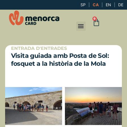
SP
|
CA
|
EN
|
DE
0
ENTRADA D'ENTRADES
Visita guiada amb Posta de Sol:
fosquet a la història de la Mola