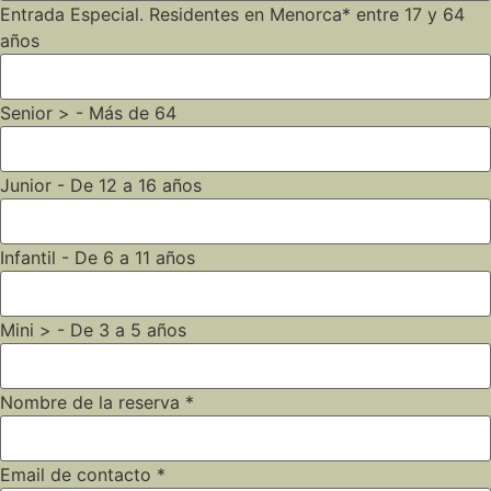
Entrada Especial. Residentes en Menorca* entre 17 y 64
años
Senior > - Más de 64
Junior - De 12 a 16 años
Infantil - De 6 a 11 años
Mini > - De 3 a 5 años
Nombre de la reserva
*
Email de contacto
*