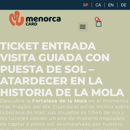
SP
|
CA
|
EN
|
DE
0
TICKET ENTRADA
VISITA GUIADA CON
PUESTA DE SOL –
ATARDECER EN LA
HISTORIA DE LA MOLA
Descubre la
Fortaleza de la Mola
en el momento
más mágico del día. Cuando el sol se inclina sobre
la bocana de Maó, sus murallas se tiñen de oro y
los túneles cobran un aire de misterio imposible
de captar a pleno sol. Acompañado por nuestro
guía, recorrerás pasadizos secretos, polvorines