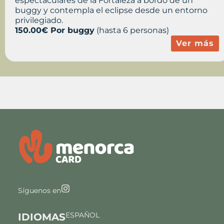
espectaculares de la Fortaleza a bordo de un
buggy y contempla el eclipse desde un entorno
privilegiado.
150.00€ Por buggy
(hasta 6 personas)
Ver más
Síguenos en
ESPAÑOL
IDIOMAS