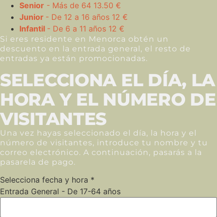
Senior
- Más de 64
13.50 €
Junior
- De 12 a 16 años
12 €
Infantil
- De 6 a 11 años
12 €
Si eres residente en Menorca obtén un
descuento en la entrada general, el resto de
entradas ya están promocionadas.
SELECCIONA EL DÍA, LA
HORA Y EL NÚMERO DE
VISITANTES
Una vez hayas seleccionado el día, la hora y el
número de visitantes, introduce tu nombre y tu
correo electrónico. A continuación, pasarás a la
pasarela de pago.
Selecciona fecha y hora
*
Entrada General - De 17-64 años