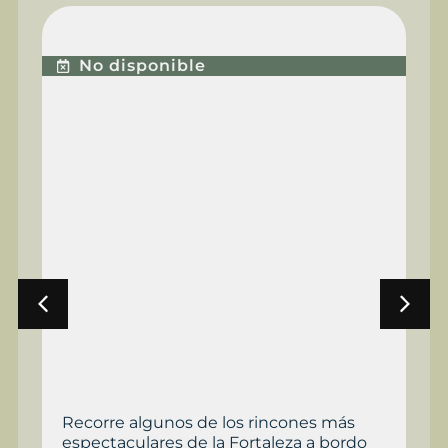
ENCE
EXPERIENCIA
PREMIUM PLUS
No disponible
ncones más
La experiencia más completa para
eza a bordo
disfrutar de una tarde y una noche