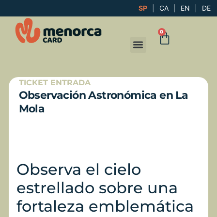
SP
|
CA
|
EN
|
DE
0
TICKET ENTRADA
Observación Astronómica en La
Mola
Observa el cielo
estrellado sobre una
fortaleza emblemática