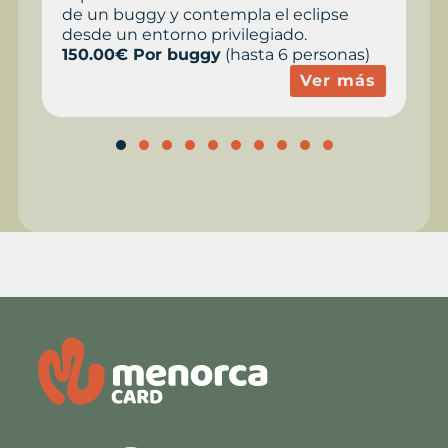
l eclipse
inolvidables.
ado.
Desde 35.00 €
por persona
6 personas)
Ver
Ver más