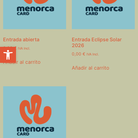
Entrada abierta
Entrada Eclipse Solar
2026
Abrir barra de herramientas
0,00
€
IVA Incl.
0,00
€
IVA Incl.
Añadir al carrito
Añadir al carrito