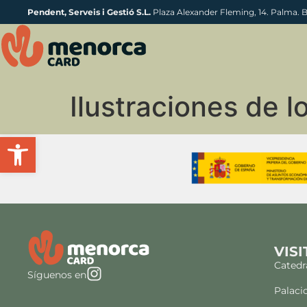
Pendent, Serveis i Gestió S.L.
Plaza Alexander Fleming, 14. Palma. 
Ilustraciones de l
Abrir barra de herramientas
VISI
Catedr
Síguenos en
Palaci