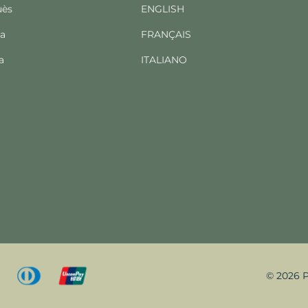
uès
ENGLISH
ba
FRANÇAIS
a
ITALIANO
© 2026 P