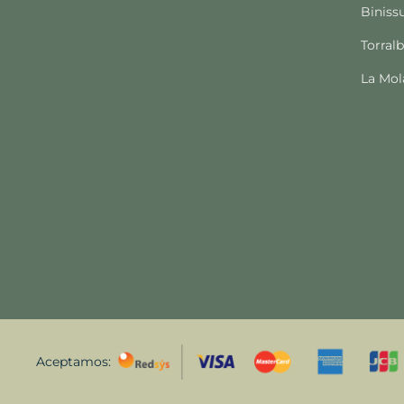
Biniss
Torral
La Mol
Aceptamos: