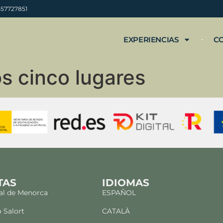
B57727851
EXPERIENCIAS
C
os cinco lugares
TAS
IDIOMAS
al de Menorca
ESPAÑOL
o Salort
CATALÀ