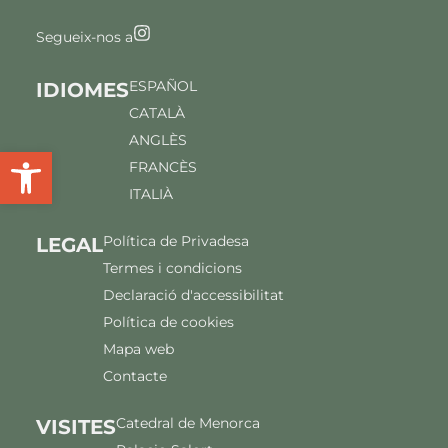
Segueix-nos a
ESPAÑOL
IDIOMES
CATALÀ
ANGLÈS
Obre la barra d'eines
FRANCÈS
ITALIÀ
Política de Privadesa
LEGAL
Termes i condicions
Declaració d'accessibilitat
Política de cookies
Mapa web
Contacte
Catedral de Menorca
VISITES