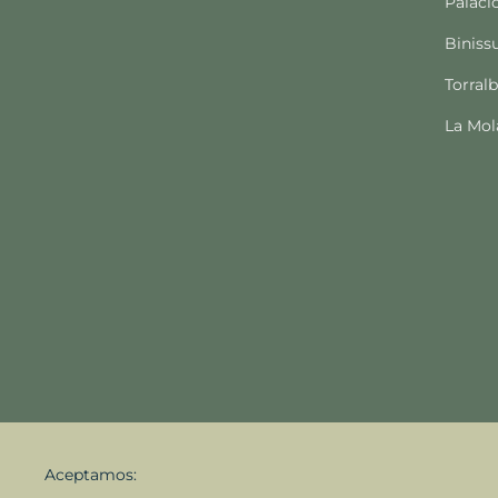
Palaci
Biniss
Torral
La Mol
Aceptamos: