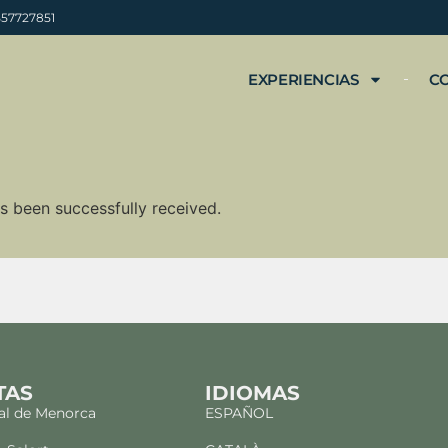
B57727851
EXPERIENCIAS
C
s been successfully received.
TAS
IDIOMAS
al de Menorca
ESPAÑOL