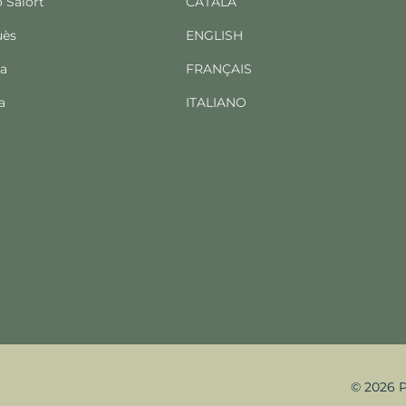
o Salort
CATALÀ
uès
ENGLISH
ba
FRANÇAIS
a
ITALIANO
© 2026 P