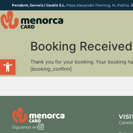
Pendent, Serveis i Gestió S.L.
Plaza Alexander Fleming, 14. Palma. 
Booking Received
Abrir barra de herramientas
Thank you for your booking. Your booking ha
[booking_confirm]
VISI
Catedr
Síguenos en