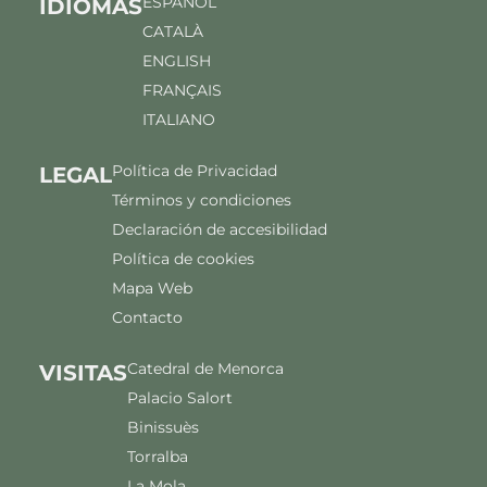
ESPAÑOL
IDIOMAS
CATALÀ
ENGLISH
FRANÇAIS
ITALIANO
Política de Privacidad
LEGAL
Términos y condiciones
Declaración de accesibilidad
Política de cookies
Mapa Web
Contacto
Catedral de Menorca
VISITAS
Palacio Salort
Binissuès
Torralba
La Mola