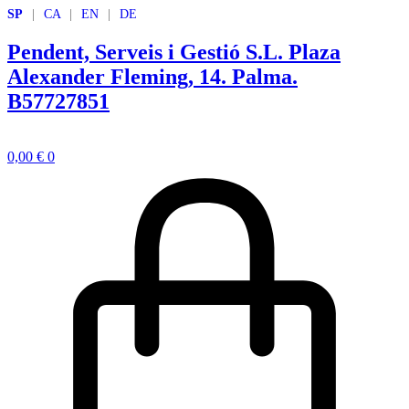
Ir
SP
|
CA
|
EN
|
DE
al
contenido
Pendent, Serveis i Gestió S.L.
Plaza
Alexander Fleming, 14. Palma.
B57727851
0,00
€
0