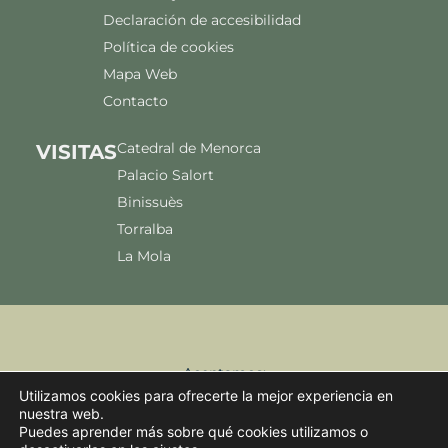
Declaración de accesibilidad
Política de cookies
Mapa Web
Contacto
Catedral de Menorca
VISITAS
Palacio Salort
Binissuès
Torralba
La Mola
Aceptamos:
Utilizamos cookies para ofrecerte la mejor experiencia en
nuestra web.
Puedes aprender más sobre qué cookies utilizamos o
© 2026 Pendent Servei i gestió S.L. Todos los Derechos