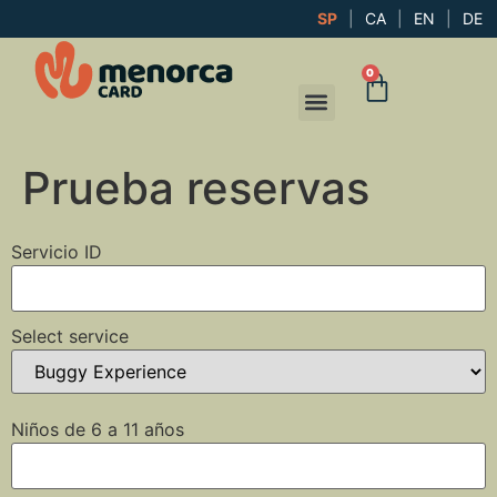
SP
|
CA
|
EN
|
DE
0
Prueba reservas
Servicio ID
Select service
Niños de 6 a 11 años