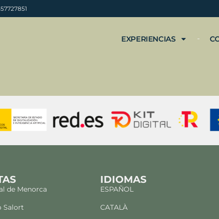
B57727851
EXPERIENCIAS
C
TAS
IDIOMAS
al de Menorca
ESPAÑOL
o Salort
CATALÀ