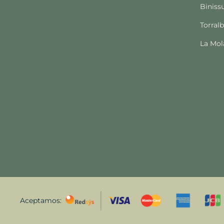
Biniss
Torral
La Mol
Aceptamos: