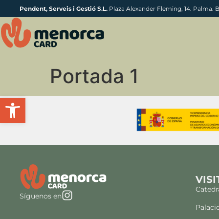
Pendent, Serveis i Gestió S.L.
Plaza Alexander Fleming, 14. Palma. 
Portada 1
Abrir barra de herramientas
VISI
Catedr
Síguenos en
Palaci