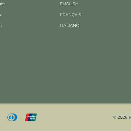
uès
ENGLISH
ba
FRANÇAIS
a
ITALIANO
© 2026 P