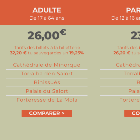
ADULTE
PAR
De 17 à 64 ans
De 12 à 16 
€
26,00
2
Tarifs des billets à la billetterie
Tarifs des b
32,20 €
tu sauvegardes un
19,25%
26,20 €
tu 
Cathédrale de Minorque
Cathédr
Torralba den Salort
Torra
Binissuès
B
Palais du Salort
Pala
Forteresse de La Mola
Fortere
COMPARER >
CO