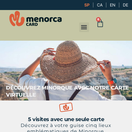
SP
|
CA
|
EN
|
DE
0
DÉCOUVREZ MINORQUE AVEC NOTRE CARTE
VIRTUELLE
5 visites avec une seule carte
Découvrez à votre guise cinq lieux
emblématiques de Minorque.