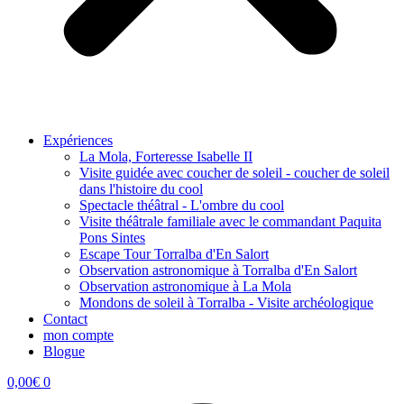
Expériences
La Mola, Forteresse Isabelle II
Visite guidée avec coucher de soleil - coucher de soleil
dans l'histoire du cool
Spectacle théâtral - L'ombre du cool
Visite théâtrale familiale avec le commandant Paquita
Pons Sintes
Escape Tour Torralba d'En Salort
Observation astronomique à Torralba d'En Salort
Observation astronomique à La Mola
Mondons de soleil à Torralba - Visite archéologique
Contact
mon compte
Blogue
0,00
€
0