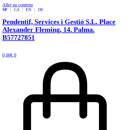
Aller au contenu
SP
|
CA
|
EN
|
DE
Pendentif, Services i Gestió S.L.
Place
Alexander Fleming, 14. Palma.
B57727851
0,00
€
0