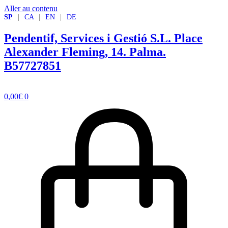
Aller au contenu
SP
|
CA
|
EN
|
DE
Pendentif, Services i Gestió S.L.
Place
Alexander Fleming, 14. Palma.
B57727851
0,00
€
0