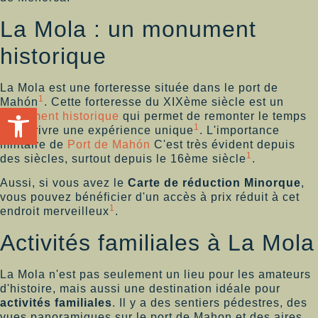
La Mola : un monument
historique
La Mola est une forteresse située dans le port de
1
Mahón
. Cette forteresse du XIXème siècle est un
Ouvrir la barre d'outils
Monument historique
qui permet de remonter le temps
1
et de vivre une expérience unique
. L'importance
militaire de
Port de Mahón
C'est très évident depuis
1
des siècles, surtout depuis le 16ème siècle
.
Aussi, si vous avez le
Carte de réduction Minorque
,
vous pouvez bénéficier d'un accès à prix réduit à cet
1
endroit merveilleux
.
Activités familiales à La Mola
La Mola n'est pas seulement un lieu pour les amateurs
d'histoire, mais aussi une destination idéale pour
activités familiales
. Il y a des sentiers pédestres, des
vues panoramiques sur le port de Mahon et des aires