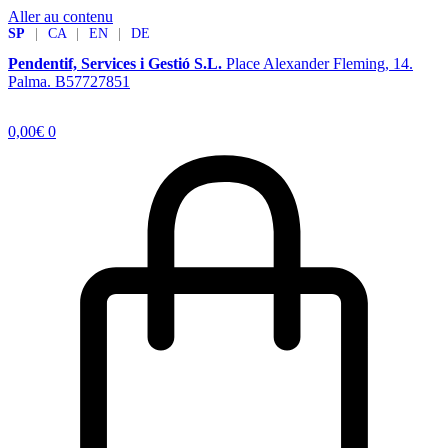
Aller au contenu
SP
|
CA
|
EN
|
DE
Pendentif, Services i Gestió S.L.
Place Alexander Fleming, 14.
Palma. B57727851
0,00
€
0