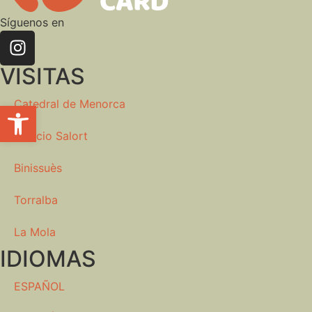
Síguenos en
VISITAS
Catedral de Menorca
Abrir barra de herramientas
Palacio Salort
Binissuès
Torralba
La Mola
IDIOMAS
ESPAÑOL