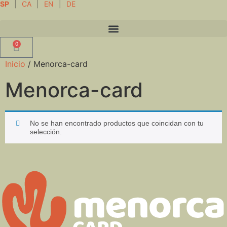
SP
|
CA
|
EN
|
DE
0
Inicio
/ Menorca-card
Menorca-card
No se han encontrado productos que coincidan con tu
selección.