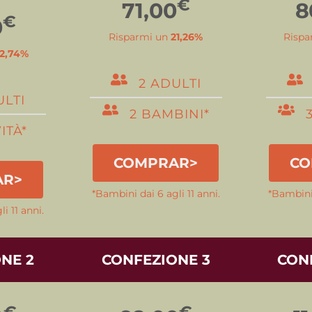
€
71,00
8
€
0
Risparmi un
21,26%
Rispa
2,74%
2 ADULTI
ULTI
2 BAMBINI*
ITÀ*
COMPRAR>
CO
AR>
*Bambini dai 6 agli 11 anni.
*Bambini 
i 11 anni.
NE 2
CONFEZIONE 3
CON
€
€