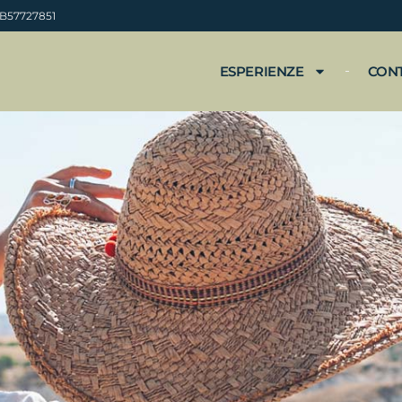
 B57727851
ESPERIENZE
CON