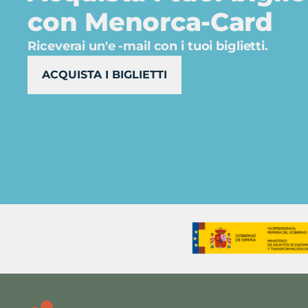
con Menorca-Card
Riceverai un'e -mail con i tuoi biglietti.
ACQUISTA I BIGLIETTI