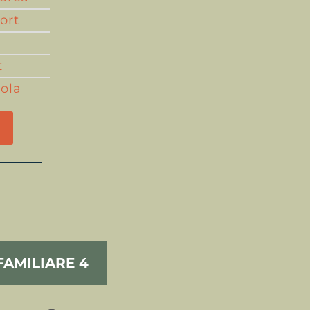
ort
t
Mola
FAMILIARE 4