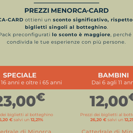
PREZZI MENORCA-CARD
CA-CARD
ottieni un
sconto significativo, rispetto
biglietti singoli al botteghino
.
 Pack preconfigurati
lo sconto è maggiore
, perché
condivida le tue esperienze con più persone.
SPECIALE
BAMBINI
 16 anni e oltre i 65 anni
Dai 6 agli 11 an
€
23,00
12,00
 dei biglietti al botteghino
Prezzi dei biglietti al bo
6,20 €
salvi un
12,21%
26,20 €
salvi un
12,2
edrale di Minorca
Cattedrale di Mi