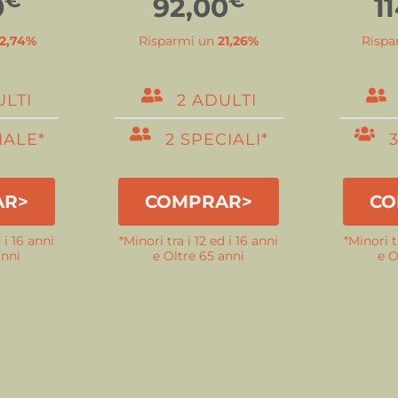
0
92,00
1
2,74%
Risparmi un
21,26%
Rispa
ULTI
2 ADULTI
IALE*
2 SPECIALI*
AR>
COMPRAR>
CO
 i 16 anni
*Minori tra i 12 ed i 16 anni
*Minori t
anni
e Oltre 65 anni
e O