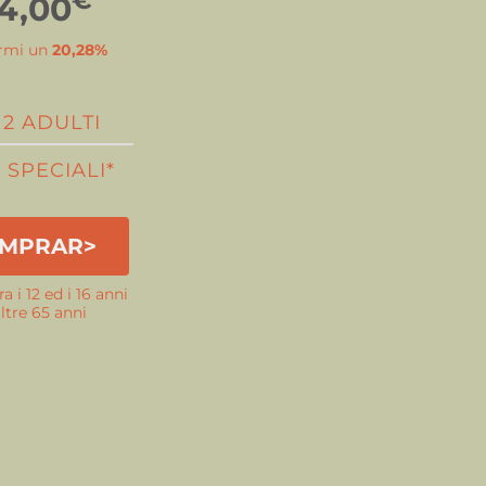
14,00
rmi un
20,28%
2 ADULTI
3 SPECIALI*
MPRAR>
ra i 12 ed i 16 anni
ltre 65 anni