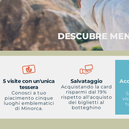
DESCUBRE MEN
5 visite con un'unica
Salvataggio
Acq
tessera
Acquistando la card
risparmi dal 19%
Conosci a tuo
S
rispetto all'acquisto
piacimento cinque
vis
dei biglietti al
luoghi emblematici
t
botteghino
di Minorca.