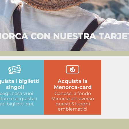
ORCA CON NUESTRA TARJE
uista i biglietti
Acquista la
singoli
Menorca-card
cegli cosa vuoi
Conosci a fondo
itare e acquista i
Minorca attraverso
uoi biglietti qui.
questi 5 luoghi
emblematici