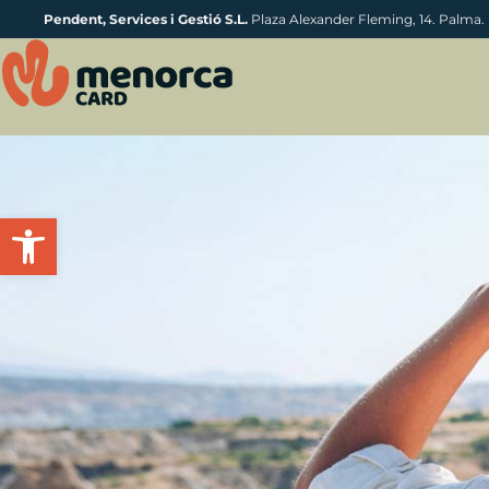
Pendent, Services i Gestió S.L.
Plaza Alexander Fleming, 14. Palma.
Apri la barra degli strumenti