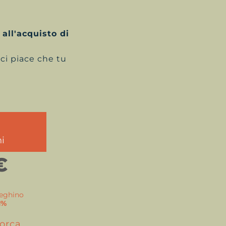
 all'acquisto di
 ci piace che tu
ni
€
tteghino
1%
norca