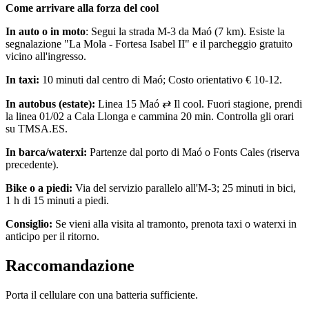
Come arrivare alla forza del cool
In auto o in moto
: Segui la strada M-3 da Maó (7 km). Esiste la
segnalazione "La Mola - Fortesa Isabel II" e il parcheggio gratuito
vicino all'ingresso.
In taxi:
10 minuti dal centro di Maó; Costo orientativo € 10-12.
In autobus (estate):
Linea 15 Maó ⇄ Il cool. Fuori stagione, prendi
la linea 01/02 a Cala Llonga e cammina 20 min. Controlla gli orari
su TMSA.ES.
In barca/waterxi:
Partenze dal porto di Maó o Fonts Cales (riserva
precedente).
Bike o a piedi:
Via del servizio parallelo all'M-3; 25 minuti in bici,
1 h di 15 minuti a piedi.
Consiglio:
Se vieni alla visita al tramonto, prenota taxi o waterxi in
anticipo per il ritorno.
Raccomandazione
Porta il cellulare con una batteria sufficiente.