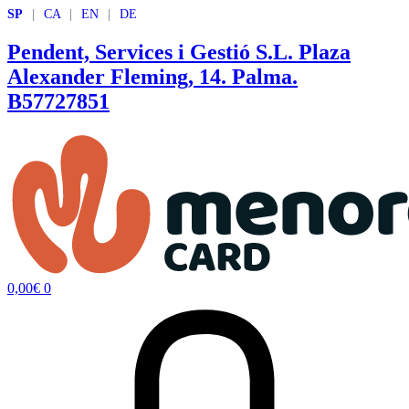
Salta
SP
|
CA
|
EN
|
DE
al
contenuto
Pendent, Services i Gestió S.L.
Plaza
Alexander Fleming, 14. Palma.
B57727851
0,00
€
0