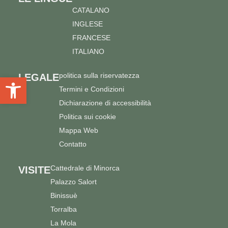
CATALANO
INGLESE
FRANCESE
ITALIANO
politica sulla riservatezza
LEGALE
Apri la barra degli strumenti
Termini e Condizioni
Dichiarazione di accessibilità
Politica sui cookie
Mappa Web
Contatto
Cattedrale di Minorca
VISITE
Palazzo Salort
Binissuè
Torralba
La Mola