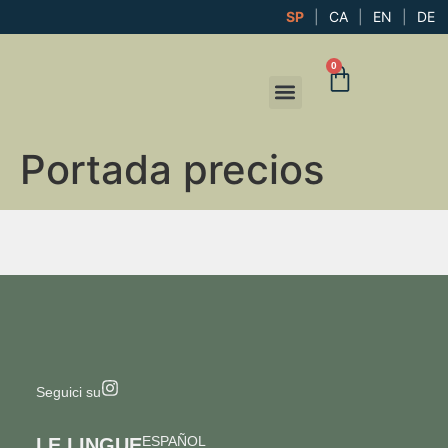
SP
|
CA
|
EN
|
DE
0
IL MIO CONTO
Portada precios
Seguici su
ESPAÑOL
LE LINGUE