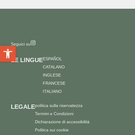
Seguici su
Apri la barra degli strumenti
ESPAÑOL
LE LINGUE
CATALANO
INGLESE
FRANCESE
ITALIANO
politica sulla riservatezza
LEGALE
Termini e Condizioni
Dichiarazione di accessibilità
Politica sui cookie