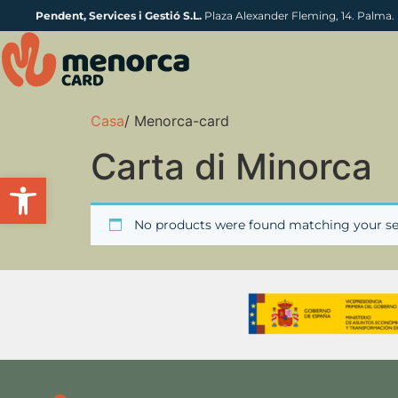
Pendent, Services i Gestió S.L.
Plaza Alexander Fleming, 14. Palma.
Casa
/ Menorca-card
Carta di Minorca
Apri la barra degli strumenti
No products were found matching your se