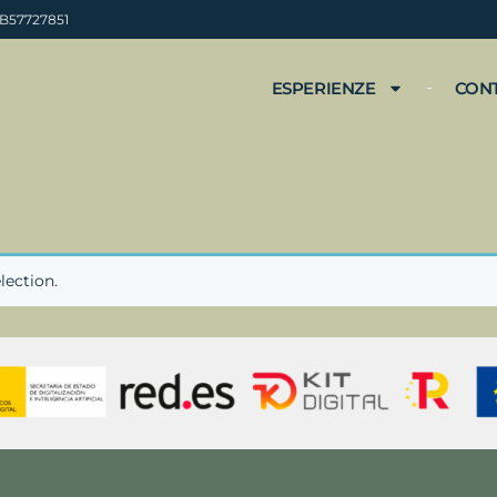
 B57727851
ESPERIENZE
CON
lection.