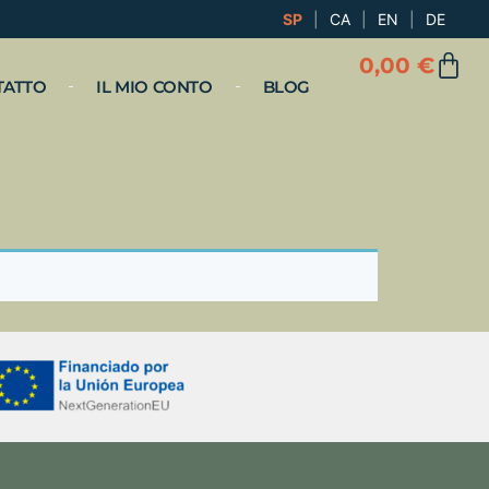
SP
|
CA
|
EN
|
DE
0,00
€
TATTO
IL MIO CONTO
BLOG