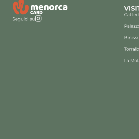
VISI
Catted
Seguici su
Palazz
Biniss
Torral
La Mol