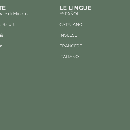
TE
LE LINGUE
rale di Minorca
ESPAÑOL
o Salort
CATALANO
uè
INGLESE
ba
FRANCESE
a
ITALIANO