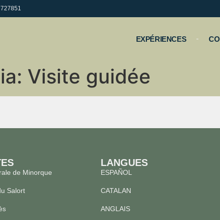
57727851
EXPÉRIENCES
CO
ia
:
Visite guidée
TES
LANGUES
rale de Minorque
ESPAÑOL
du Salort
CATALAN
ès
ANGLAIS