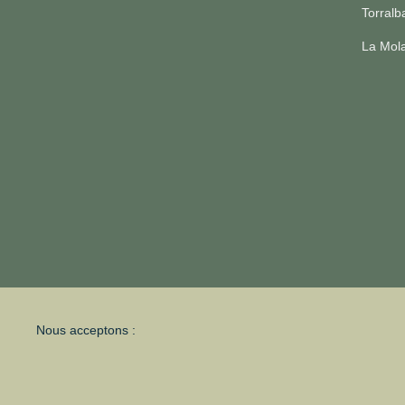
Torralb
La Mol
Nous acceptons :