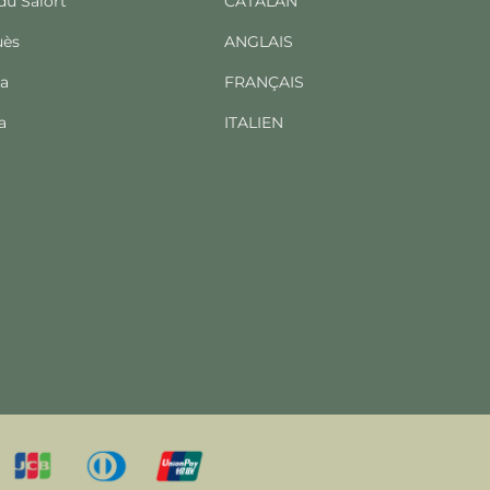
 du Salort
CATALAN
uès
ANGLAIS
ba
FRANÇAIS
a
ITALIEN