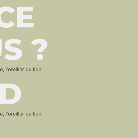
CE
S ?
 l'oreiller du lion.
ND
 l'oreiller du lion.