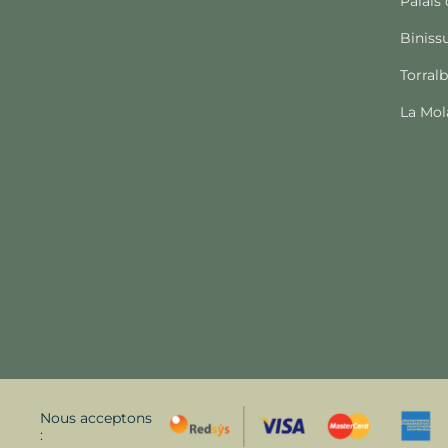
Palais
Biniss
Torral
La Mol
Nous acceptons
: