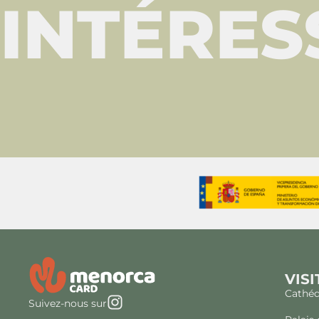
INTÉRES
VISI
Cathéd
Suivez-nous sur