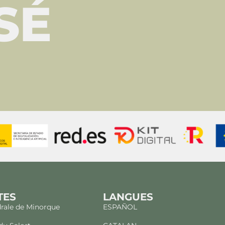
SÉ
TES
LANGUES
rale de Minorque
ESPAÑOL