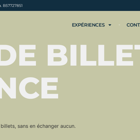
a. B57727851
EXPÉRIENCES
CONT
DE BILLE
NCE
 billets, sans en échanger aucun.