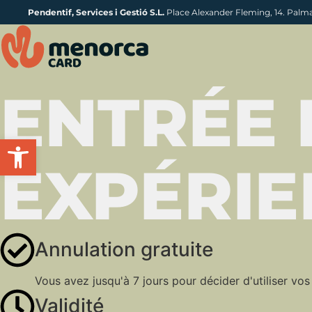
Pendentif, Services i Gestió S.L.
Place Alexander Fleming, 14. Palm
ENTRÉE 
Ouvrir la barre d'outils
EXPÉRIE
Annulation gratuite
Vous avez jusqu'à 7 jours pour décider d'utiliser vos
Validité