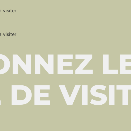
 visiter
 visiter
ONNEZ L
DE VISI