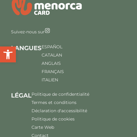
Suivez-nous sur
Ouvrir la barre d'outils
ESPAÑOL
LANGUES
CATALAN
ANGLAIS
FRANÇAIS
ITALIEN
Politique de confidentialité
LÉGAL
Termes et conditions
Déclaration d'accessibilité
Politique de cookies
Carte Web
Contact