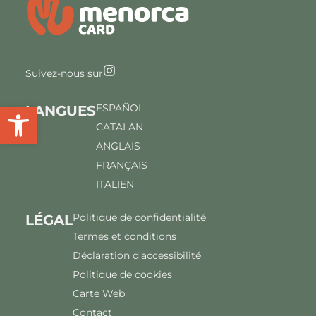
Suivez-nous sur
Ouvrir la barre d'outils
ESPAÑOL
LANGUES
CATALAN
ANGLAIS
FRANÇAIS
ITALIEN
Politique de confidentialité
LÉGAL
Termes et conditions
Déclaration d'accessibilité
Politique de cookies
Carte Web
Contact