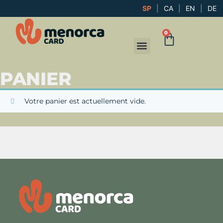
SP
|
CA
|
EN
|
DE
0
PANIER
Votre panier est actuellement vide.