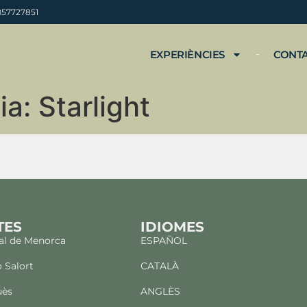
B57727851
EXPERIÈNCIES
CONT
ia
:
Starlight
TES
IDIOMES
al de Menorca
ESPAÑOL
o Salort
CATALÀ
uès
ANGLÈS