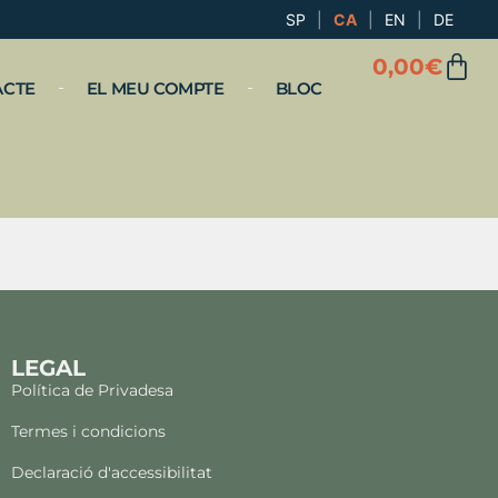
SP
|
CA
|
EN
|
DE
0,00
€
ACTE
EL MEU COMPTE
BLOC
LEGAL
Política de Privadesa
Termes i condicions
Declaració d'accessibilitat