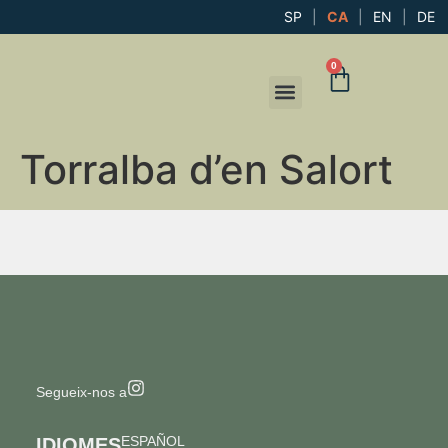
SP
|
CA
|
EN
|
DE
0
EL MEU COMPTE
Torralba d’en Salort
Segueix-nos a
ESPAÑOL
IDIOMES