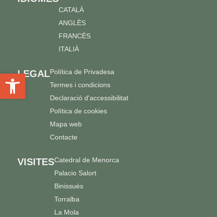
CATALÀ
ANGLÈS
FRANCÈS
ITALIÀ
Política de Privadesa
LEGAL
Obre la barra d'eines
Termes i condicions
Declaració d'accessibilitat
Política de cookies
Mapa web
Contacte
Catedral de Menorca
VISITES
Palacio Salort
Binissuès
Torralba
La Mola