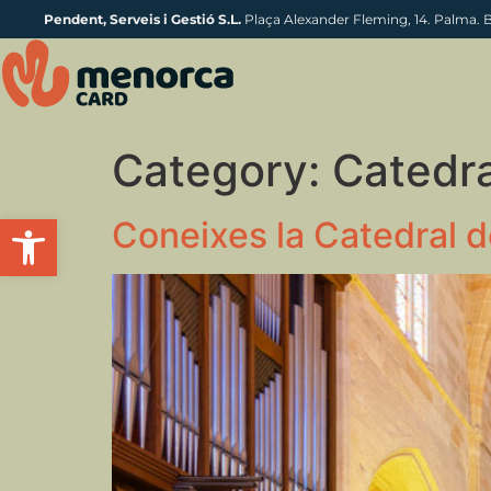
Pendent, Serveis i Gestió S.L.
Plaça Alexander Fleming, 14. Palma. 
Category:
Catedr
Obre la barra d'eines
Coneixes la Catedral 