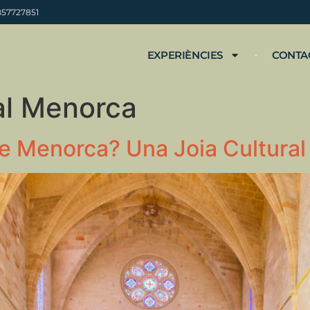
B57727851
EXPERIÈNCIES
CONTA
al Menorca
de Menorca? Una Joia Cultural