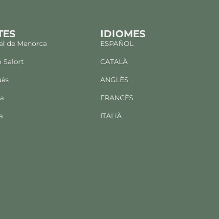
TES
IDIOMES
al de Menorca
ESPAÑOL
o Salort
CATALÀ
uès
ANGLÈS
ba
FRANCÈS
a
ITALIÀ