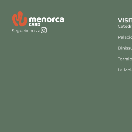
VISI
Catedr
Segueix-nos a
Palaci
Biniss
Torral
La Mol